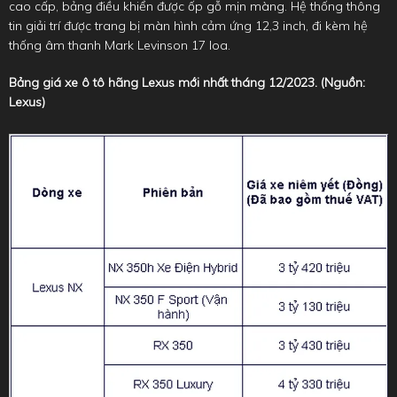
cao cấp, bảng điều khiển được ốp gỗ mịn màng. Hệ thống thông
tin giải trí được trang bị màn hình cảm ứng 12,3 inch, đi kèm hệ
thống âm thanh Mark Levinson 17 loa.
Bảng giá xe ô t
ô hãng Lexus mới nhất tháng 12/2023. (Nguồn:
Lexus)