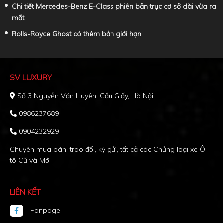
Chi tiết Mercedes-Benz E-Class phiên bản trục cơ sở dài vừa ra
mắt
Rolls-Royce Ghost có thêm bản giới hạn
SV LUXURY
Số 3 Nguyễn Văn Huyên, Cầu Giấy, Hà Nội
0986237689
0904232929
Chuyên mua bán, trao đổi, ký gửi, tất cả các Chủng loại xe Ô
tô Cũ và Mới
LIÊN KẾT
Fanpage