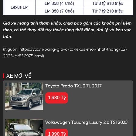
Giá xe mang tính tham khảo, chưa bao gồm các khoản phí kèm
theo, có thể thay đổi tùy thuộc từng thời điểm, đại lý và khu vực
bán.
(Nguồn:
https://vtc.vn/bang-gia-o-to-lexus-moi-nhat-thang-12-
2023-ar836975.html
)
XE MỚI VỀ
Toyota Prado TXL 2.7L 2017
1.630 Tỷ
Volkswagen Touareg Luxury 2.0 TSI 2023
1.990 Tỷ