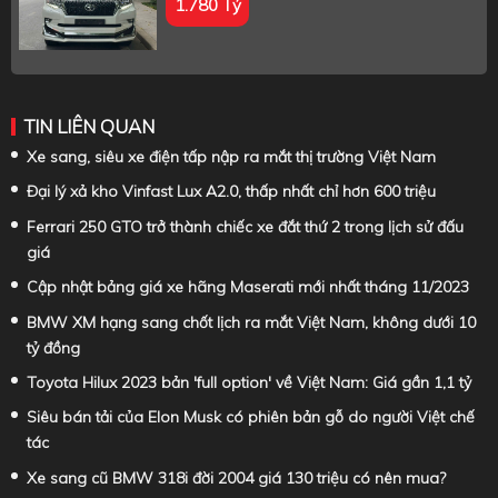
1.780 Tỷ
TIN LIÊN QUAN
Xe sang, siêu xe điện tấp nập ra mắt thị trường Việt Nam
Đại lý xả kho Vinfast Lux A2.0, thấp nhất chỉ hơn 600 triệu
Ferrari 250 GTO trở thành chiếc xe đắt thứ 2 trong lịch sử đấu
giá
Cập nhật bảng giá xe hãng Maserati mới nhất tháng 11/2023
BMW XM hạng sang chốt lịch ra mắt Việt Nam, không dưới 10
tỷ đồng
Toyota Hilux 2023 bản 'full option' về Việt Nam: Giá gần 1,1 tỷ
Siêu bán tải của Elon Musk có phiên bản gỗ do người Việt chế
tác
Xe sang cũ BMW 318i đời 2004 giá 130 triệu có nên mua?