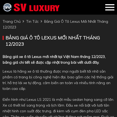
Trang Chủ
Tin Tức
Bảng Giá Ô Tô Lexus Mới Nhất Tháng
12/2023
BẢNG GIÁ Ô TÔ LEXUS MỚI NHẤT THÁNG
12/2023
Bảng giá xe ô tô Lexus mới nhất tại Việt Nam tháng 12/2023,
bảng giá chi tiết sẽ được cập nhật trong bài viết dưới đây.
Lexus là hãng xe ô tô thường được mọi người biết tới nhờ sản
phẩm có trang bị công nghệ hiện đại, bao gồm các hệ thống giải
trí, hỗ trợ lái xe tự động, cảm biến an toàn và nhiều tính năng an
toàn cao cấp.
Điển hình như Lexus LS 2021 là một mẫu sedan hạng sang cỡ lớn.
Xe có thiết kế sang trọng và lịch lãm. Đầu xe nổi bật với lưới tản
nhiệt hình con suốt đặc trưng, đi kèm với cụm đèn pha LED sắc
sảo. Thân xe uyển chuyển với những đường nét mềm mại. Đuôi xe