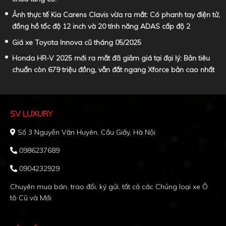
Ảnh thực tế Kia Carens Clavis vừa ra mắt: Có phanh tay điện tử,
đồng hồ tốc độ 12 inch và 20 tính năng ADAS cấp độ 2
Giá xe Toyota Innova cũ tháng 05/2025
Honda HR-V 2025 mới ra mắt đã giảm giá tại đại lý: Bản tiêu
chuẩn còn 679 triệu đồng, vẫn đắt ngang Xforce bản cao nhất
SV LUXURY
Số 3 Nguyễn Văn Huyên, Cầu Giấy, Hà Nội
0986237689
0904232929
Chuyên mua bán, trao đổi, ký gửi, tất cả các Chủng loại xe Ô
tô Cũ và Mới