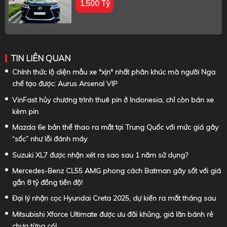
1.500 Tỷ
TIN LIÊN QUAN
Chính thức lộ diện mẫu xe "xịn" nhất phân khúc mà người Nga
chế tạo được: Aurus Arsenal VIP
VinFast hủy chương trình thuê pin ở Indonesia, chỉ còn bán xe
kèm pin
Mazda 6e bản thể thao ra mắt tại Trung Quốc với mức giá gây
“sốc” như lỗi đánh máy
Suzuki XL7 được nhận xét ra sao sau 1 năm sử dụng?
Mercedes-Benz CL55 AMG phong cách Batman gây sốt với giá
gần 8 tỷ đồng tiền độ!
Đại lý nhận cọc Hyundai Creta 2025, dự kiến ra mắt tháng sau
Mitsubishi Xforce Ultimate được ưu đãi khủng, giá lăn bánh rẻ
chưa từng có!