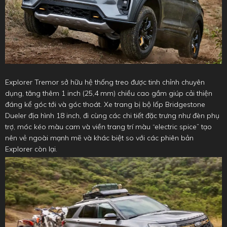
​Explorer Tremor sở hữu hệ thống treo được tinh chỉnh chuyên
dụng, tăng thêm 1 inch (25,4 mm) chiều cao gầm giúp cải thiện
đáng kể góc tới và góc thoát. Xe trang bị bộ lốp Bridgestone
Dueler địa hình 18 inch, đi cùng các chi tiết đặc trưng như đèn phụ
trợ, móc kéo màu cam và viền trang trí màu “electric spice” tạo
nên vẻ ngoài mạnh mẽ và khác biệt so với các phiên bản
Explorer còn lại.