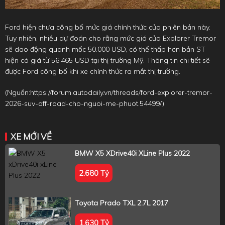
Ford hiện chưa công bố mức giá chính thức của phiên bản này.
Tuy nhiên, nhiều dự đoán cho rằng mức giá của Explorer Tremor
sẽ dao động quanh mốc 50.000 USD, có thể thấp hơn bản ST
hiện có giá từ 56.465 USD tại thị trường Mỹ. Thông tin chi tiết sẽ
được Ford công bố khi xe chính thức ra mắt thị trường.
(Nguồn:
https://forum.autodaily.vn/threads/ford-explorer-tremor-
2026-suv-off-road-cho-nguoi-me-phuot.54499/
)
XE MỚI VỀ
BMW X5 XDrive40i XLine Plus 2022
2.680 Tỷ
Toyota Prado TXL 2.7L 2017
1.630 Tỷ