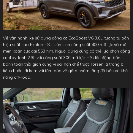
Về vận hành, xe sử dụng động cơ EcoBoost V6 3.0L, tương tự bản
hiệu suất cao Explorer ST, sản sinh công suất 400 mã lực và mô-
men xoắn cực đại 563 Nm. Người dùng cũng có thể lựa chọn động
cơ 4 xy-lanh 2.3L với công suất 300 mã lực. Hệ dẫn động bốn
bánh toàn thời gian cùng vi sai hạn chế trượt Torsen là trang bị
tiêu chuẩn, đi kèm với tấm bảo vệ gầm nhằm tăng độ bền và khả
năng off-road.