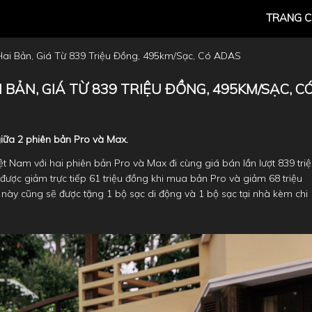
TRANG 
Hai Bản, Giá Từ 839 Triệu Đồng, 495km/sạc, Có ADAS
I BẢN, GIÁ TỪ 839 TRIỆU ĐỒNG, 495KM/SẠC, C
giữa 2 phiên bản Pro và Max.
ệt Nam với hai phiên bản Pro và Max đi cùng giá bán lần lượt 839 tri
được giảm trực tiếp 61 triệu đồng khi mua bản Pro và giảm 68 triệu
này cũng sẽ được tặng 1 bộ sạc di động và 1 bộ sạc tại nhà kèm chi