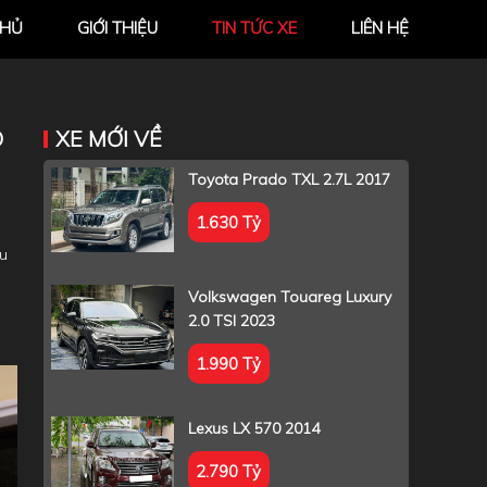
CHỦ
GIỚI THIỆU
TIN TỨC XE
LIÊN HỆ
Ó
XE MỚI VỀ
Toyota Prado TXL 2.7L 2017
1.630 Tỷ
ệu
Volkswagen Touareg Luxury
2.0 TSI 2023
1.990 Tỷ
Lexus LX 570 2014
2.790 Tỷ