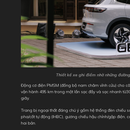
Thiết kế xe ghi điểm nhờ những đường
Động cơ điện PMSM (đồng bộ nam châm vĩnh cửu) cho côn
vận hành 495 km trong một lần sạc đầy và sạc nhanh từ30
giây.
Trang bị ngoại thất đáng chú ý gồm hệ thống đèn chiếu s
pha/cốt tự động (IHBC), gương chiếu hậu chỉnh/gập điện, 
hai bản.