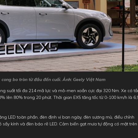
 cong bo tròn từ đầu đến cuối. Ảnh: Geely Việt Nam
g suất tối đa 214 mã lực và mô-men xoắn cực đại 320 Nm. Xe có t
% lên 80% trong 20 phút. Thời gian EX5 tăng tốc từ 0-100 km/h là 6,
áng LED toàn phần, đèn định vị ban ngày, đèn sương mù, điều chỉnh
có sấy kính và đèn báo rẽ LED. Cảm biến gạt mưa tự động có mặt trên