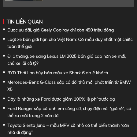
TIN LIÊN QUAN
Được ưu đãi, giá Geely Coolray chỉ còn 450 triệu đồng
Loạt xe bản giới hạn cho Việt Nam: Có mẫu duy nhất một chiếc
toàn thế giới
Đi 1 tháng, xe sang Lexus LM 2025 bán giá cao hơn xe mới,
chủ xe lãi cả tỷ?
BYD Thái Lan hủy bán mẫu xe Shark 6 do ế khách
Mercedes-Benz G-Class sắp có đối thủ mới phát triển từ BMW
X5
Đây là những xe Ford được giảm 100% lệ phí trước bạ
Ford Ranger sắp có anh em cùng cỡ, chạy điện với "giá rẻ", có
thể ra mắt trong 2 năm tới
Toyota Sienta Juno – mẫu MPV cỡ nhỏ có thể biến thành “căn
nhà di động”