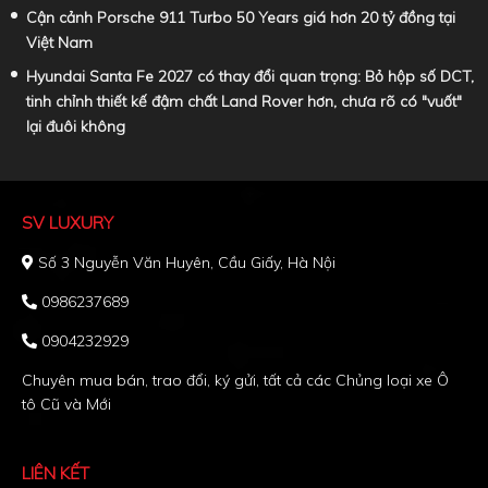
Cận cảnh Porsche 911 Turbo 50 Years giá hơn 20 tỷ đồng tại
Việt Nam
Hyundai Santa Fe 2027 có thay đổi quan trọng: Bỏ hộp số DCT,
tinh chỉnh thiết kế đậm chất Land Rover hơn, chưa rõ có "vuốt"
lại đuôi không
SV LUXURY
Số 3 Nguyễn Văn Huyên, Cầu Giấy, Hà Nội
0986237689
0904232929
Chuyên mua bán, trao đổi, ký gửi, tất cả các Chủng loại xe Ô
tô Cũ và Mới
LIÊN KẾT