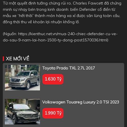
Từ một quyết định tưởng chừng rủi ro, Charles Fawcett đã chứng
minh sự nhạy bén trong kinh doanh: biến Defender cổ điển từ
mẫu xe “hết thời” thành món hàng xa xỉ được săn lùng toàn cầu,
đồng thời thu về khoản lợi nhuận khổng lồ.
(Nguồn:
https://kienthuc.net.vn/mua-240-chiec-defender-cu-ve-
do-sau-9-nam-lai-hon-1500-ty-dong-post1570036.html
)
XE MỚI VỀ
Toyota Prado TXL 2.7L 2017
1.630 Tỷ
Volkswagen Touareg Luxury 2.0 TSI 2023
1.990 Tỷ