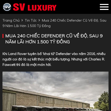
Trang Chủ
Tin Tức
Mua 240 Chiếc Defender Cũ Về Độ, Sau
9 Năm Lãi Hơn 1.500 Tỷ Đồng
MUA 240 CHIẾC DEFENDER CŨ VỀ ĐỘ, SAU 9
NĂM LÃI HƠN 1.500 TỶ ĐỒNG
Khi Land Rover tuyên bố 'khai tử' Defender vào năm 2016, nhiều
người coi đó là sự kết thúc một biểu tượng. Nhưng với Charles R.
Fawcett thì đó là một món hời.