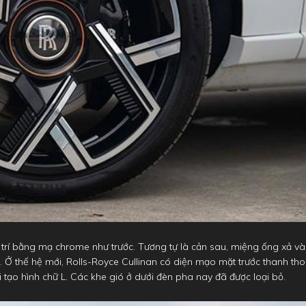
g trí bằng mạ chrome như trước. Tương tự là cản sau, miệng ống xả và
. Ở thế hệ mới, Rolls-Royce Cullinan có diện mạo mặt trước thanh tho
tạo hình chữ L. Các khe gió ở dưới đèn pha nay đã được loại bỏ.