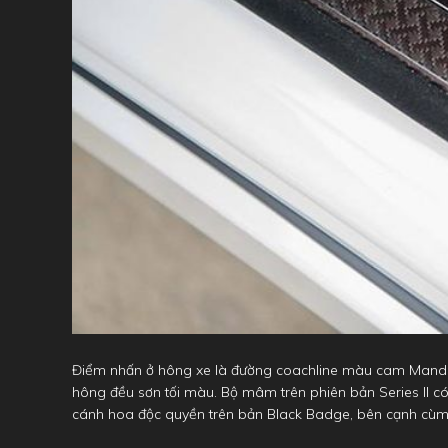
Điểm nhấn ở hông xe là đường coachline màu cam Mandar
hông đều sơn tối màu. Bộ mâm trên phiên bản Series II có
cánh hoa độc quyền trên bản Black Badge, bên cạnh cùm