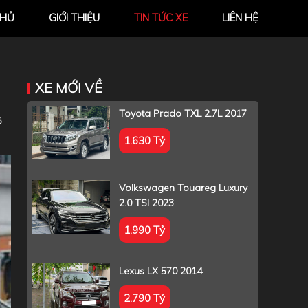
CHỦ
GIỚI THIỆU
TIN TỨC XE
LIÊN HỆ
XE MỚI VỀ
Toyota Prado TXL 2.7L 2017
ó
1.630 Tỷ
Volkswagen Touareg Luxury
2.0 TSI 2023
1.990 Tỷ
Lexus LX 570 2014
2.790 Tỷ