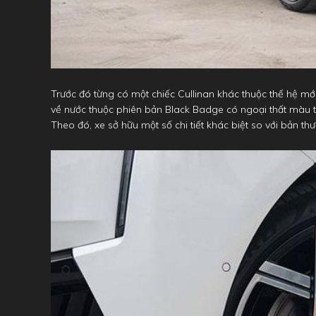
Trước đó từng có một chiếc Cullinan khác thuộc thế hệ m
về nước thuộc phiên bản Black Badge có ngoại thất màu t
Theo đó, xe sở hữu một số chi tiết khác biệt so với bản th