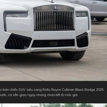
rao bán chiếc SUV siêu sang Rolls-Royce Cullinan Black Badge 2025
nước, có sẵn giao ngay nhưng chưa tiết lộ mức giá.