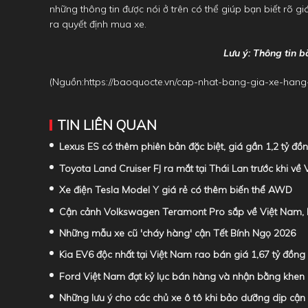
những thông tin được nói ở trên có thể giúp bạn biết rõ g
ra quyết định mua xe.
Lưu ý: Thông tin b
(Nguồn:
https://baoquocte.vn/cap-nhat-bang-gia-xe-han
TIN LIÊN QUAN
Lexus ES có thêm phiên bản đặc biệt, giá gần 1,2 tỷ đồ
Toyota Land Cruiser FJ ra mắt tại Thái Lan trước khi về
Xe điện Tesla Model Y giá rẻ có thêm biến thể AWD
Cận cảnh Volkswagen Teramont Pro sắp về Việt Nam, 
Những mẫu xe cũ 'cháy hàng' cận Tết Bính Ngọ 2026
Kia EV6 độc nhất tại Việt Nam rao bán giá 1,67 tỷ đồng
Ford Việt Nam đạt kỷ lục bán hàng và nhận bằng khen
Những lưu ý cho các chủ xe ô tô khi bảo dưỡng dịp cậ