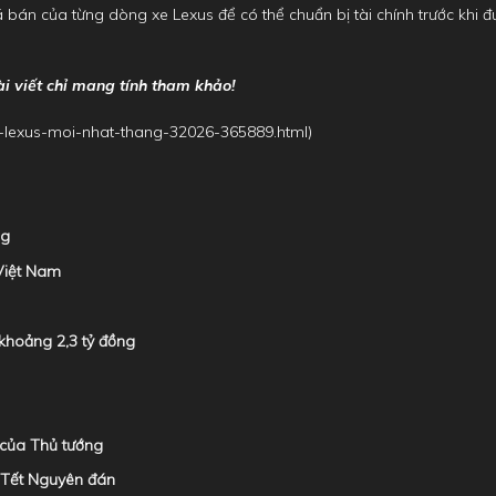
iá bán của từng dòng xe Lexus để có thể chuẩn bị tài chính trước khi 
ài viết chỉ mang tính tham khảo!
g-lexus-moi-nhat-thang-32026-365889.html
)
ng
 Việt Nam
khoảng 2,3 tỷ đồng
 của Thủ tướng
n Tết Nguyên đán