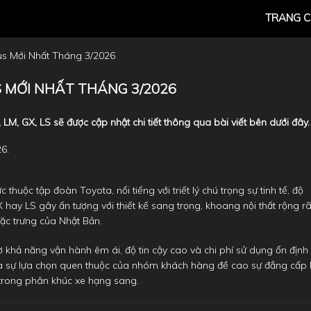
TRANG 
s Mới Nhất Tháng 3/2026
 MỚI NHẤT THÁNG 3/2026
M, GX, LS sẽ được cập nhật chi tiết thông qua bài viết bên dưới đây.
thuộc tập đoàn Toyota, nổi tiếng với triết lý chú trọng sự tinh tế, độ
hay LS gây ấn tượng với thiết kế sang trọng, khoang nội thất rộng rã
ặc trưng của Nhật Bản.
 khả năng vận hành êm ái, độ tin cậy cao và chi phí sử dụng ổn định
 là sự lựa chọn quen thuộc của nhóm khách hàng đề cao sự đẳng cấp 
i trong phân khúc xe hạng sang.