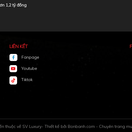
ơn 1,2 tỷ đồng
LIÊN KẾT
Fanpage
Youtube
Tiktok
e
ền thuộc về SV Luxury
-
Thiết kế bởi
Bonbanh.com - Chuyên trang mu