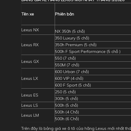
Tên xe
Phiên bản
Lexus NX
NX 350h (5 chỗ)
350 Luxury (5 chỗ)
Lexus RX
350h Premium (5 chỗ)
500h F Sport Performance (5 chỗ )
550 (7 chỗ)
Lexus GX
550M (7 chỗ)
600 Urban (7 chỗ)
Lexus LX
600 VIP (4 chỗ)
600 F Sport (5 chỗ)
250 (5 chỗ)
Lexus ES
300h (5 chỗ)
Lexus LS
500h (5 chỗ)
500h (4 Chỗ)
Lexus LM
500h (6 Chỗ)
Trên đây là bảng giá xe ô tô của hãng Lexus mới nhất th