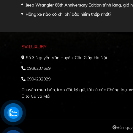
Jeep Wrangler 85th Anniversary Edition trình làng, giá h
Hãng xe nào có chi phí bảo hiểm thấp nhất?
SV LUXURY
Số 3 Nguyễn Văn Huyên, Cầu Giấy, Hà Nội
0986237689
0904232929
Chuyên mua bán, trao đổi, ký gửi, tất cả các Chủng loại x
Ô tô Cũ và Mới
Bản quy