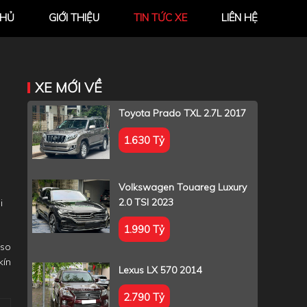
CHỦ
GIỚI THIỆU
TIN TỨC XE
LIÊN HỆ
XE MỚI VỀ
Toyota Prado TXL 2.7L 2017
1.630 Tỷ
Volkswagen Touareg Luxury
2.0 TSI 2023
i
1.990 Tỷ
 so
kín
Lexus LX 570 2014
2.790 Tỷ