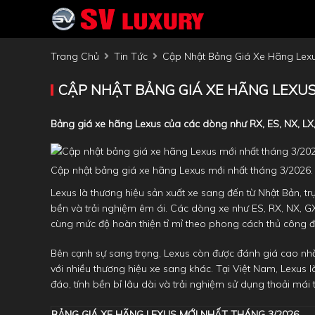
Trang Chủ
Tin Tức
Cập Nhật Bảng Giá Xe Hãng Lexu
CẬP NHẬT BẢNG GIÁ XE HÃNG LEXUS
Bảng giá xe hãng Lexus của các dòng như RX, ES, NX, LX, L
Cập nhật bảng giá xe hãng Lexus mới nhất tháng 3/2026.
Lexus là thương hiệu sản xuất xe sang đến từ Nhật Bản, trực 
bền và trải nghiệm êm ái. Các dòng xe như ES, RX, NX, GX 
cùng mức độ hoàn thiện tỉ mỉ theo phong cách thủ công đ
Bên cạnh sự sang trọng, Lexus còn được đánh giá cao nhờ
với nhiều thương hiệu xe sang khác. Tại Việt Nam, Lexus
đáo, tính bền bỉ lâu dài và trải nghiệm sử dụng thoải má
BẢNG GIÁ XE HÃNG LEXUS MỚI NHẤT THÁNG 3/2026