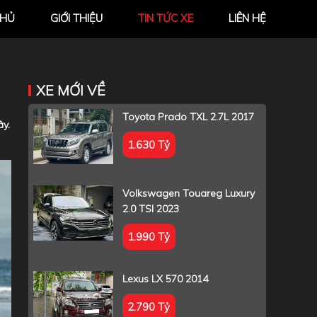
CHỦ
GIỚI THIỆU
TIN TỨC XE
LIÊN HỆ
XE MỚI VỀ
Toyota Prado TXL 2.7L 2017
ây.
1.630 Tỷ
Volkswagen Touareg Luxury
2.0 TSI 2023
1.990 Tỷ
Lexus LX 570 2014
2.790 Tỷ