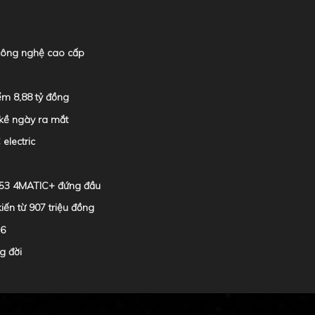
 công nghệ cao cấp
ểm 8,88 tỷ đồng
 kề ngày ra mắt
electric
 53 4MATIC+ đứng đầu
iến từ 907 triệu đồng
26
g đời