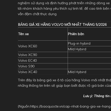
nghiệm sử dụng và định hướng phát triển những dòng xe hy
tới nhóm khách hàng yêu thích sự tinh tế, đề cao tính 
vẫn đậm chất thực dụng.
BẢNG GIÁ XE HÃNG VOLVO MỚI NHẤT THÁNG 5/2026
Tên xe
Phiên bản
Plug-in hybird
Volvo XC60
Mild Hybird
Volvo XC90
Volvo EC40
Volvo S90
Volvo XC40
Mild Hybird
Trên đây là bảng giá xe ô tô của hãng Volvo mới nhất th
những thông tin trên sẽ giúp bạn biết được rõ giá bán của
Lưu ý: Thông tin
(Nguồn:
https://baoquocte.vn/cap-nhat-bang-gia-xe-han