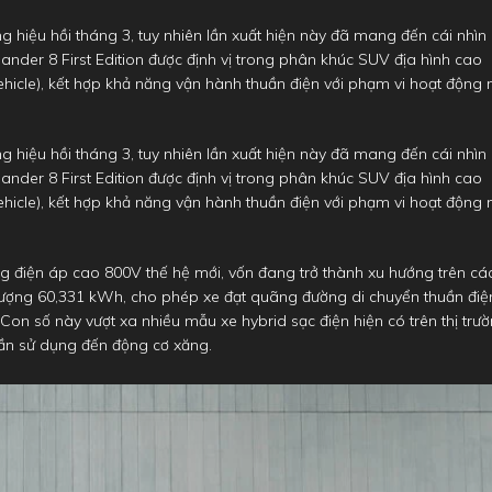
g hiệu hồi tháng 3, tuy nhiên lần xuất hiện này đã mang đến cái nhìn
lander 8 First Edition được định vị trong phân khúc SUV địa hình cao
icle), kết hợp khả năng vận hành thuần điện với phạm vi hoạt động
g hiệu hồi tháng 3, tuy nhiên lần xuất hiện này đã mang đến cái nhìn
lander 8 First Edition được định vị trong phân khúc SUV địa hình cao
icle), kết hợp khả năng vận hành thuần điện với phạm vi hoạt động
ảng điện áp cao 800V thế hệ mới, vốn đang trở thành xu hướng trên cá
lượng 60,331 kWh, cho phép xe đạt quãng đường di chuyển thuần điệ
 Con số này vượt xa nhiều mẫu xe hybrid sạc điện hiện có trên thị trư
ần sử dụng đến động cơ xăng.