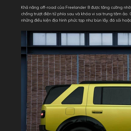
Khả năng off-road của Freelander 8 được tăng cường nhờ hệ
chống trượt điện tử phía sau và khóa vi sai trung tâm ảo.
những điều kiện địa hình phức tạp như bùn lầy, đá sỏi hoặ