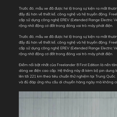
Trước đó, mẫu xe đã được hé lộ trong sự kiện ra mắt thươn
đầy đủ hơn về thiết kế, công nghệ và hệ truyền động. Free
cấp sử dụng công nghệ EREV (Extended Range Electric Veh
rộng nhờ động cơ đốt trong đóng vai trò máy phát điện.
Trước đó, mẫu xe đã được hé lộ trong sự kiện ra mắt thươn
đầy đủ hơn về thiết kế, công nghệ và hệ truyền động. Free
cấp sử dụng công nghệ EREV (Extended Range Electric Veh
rộng nhờ động cơ đốt trong đóng vai trò máy phát điện.
Điểm nổi bật nhất của Freelander 8 First Edition là nền t
dòng xe điện cao cấp. Hệ thống này đi kèm bộ pin dung 
lên tới 221 km theo tiêu chuẩn thử nghiệm tại Trung Quốc.
và đủ đáp ứng nhu cầu di chuyển hàng ngày mà không c