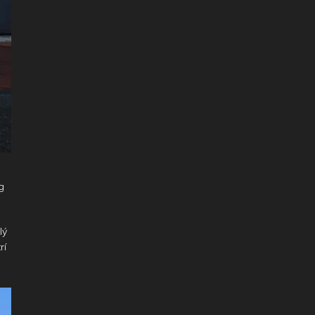
g
g
lý
rí