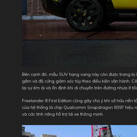
Bên cạnh đó, mẫu SUV hạng sang này còn được trang bị h
gầm và độ cứng giảm xóc tùy theo điều kiện vận hành. C
lại sự êm ái và ổn định khi di chuyển trên đường nhựa ở tố
Freelander 8 First Edition cũng gây chú ý khi sở hữu nền tả
của hệ thống là chip Qualcomm Snapdragon 8397 hiệu năng
và các tính năng hỗ trợ lái xe thông minh.