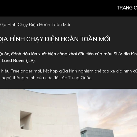
TRANG 
 Địa Hình Chạy Điện Hoàn Toàn Mới
ĐỊA HÌNH CHẠY ĐIỆN HOÀN TOÀN MỚI
g Quốc, đánh dấu lần xuất hiện công khai đầu tiên của mẫu SUV địa hì
 Land Rover (JLR).
iệu Freelander mới, kết hợp giữa kinh nghiệm chế tạo xe địa hình c
g nghệ thông minh của các đối tác Trung Quốc.