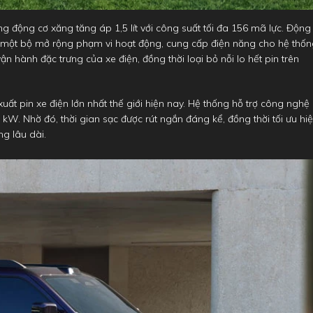
g động cơ xăng tăng áp 1,5 lít với công suất tối đa 156 mã lực. Động
 một bộ mở rộng phạm vi hoạt động, cung cấp điện năng cho hệ thố
vận hành đặc trưng của xe điện, đồng thời loại bỏ nỗi lo hết pin trên
uất pin xe điện lớn nhất thế giới hiện nay. Hệ thống hỗ trợ công nghệ
 kW. Nhờ đó, thời gian sạc được rút ngắn đáng kể, đồng thời tối ưu hi
ng lâu dài.