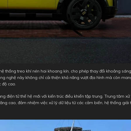
ệ thống treo khí nén hai khoang kín, cho phép thay đổi khoảng sán
ông nghệ này không chỉ cải thiện khả năng vượt địa hình mà còn man
c độ cao.
ng điện tử thế hệ mới với kiến trúc điều khiển tập trung. Trung tâm xử 
 cao, đảm nhiệm việc xử lý dữ liệu từ các cảm biến, hệ thống giải t