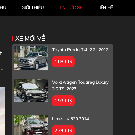
CHỦ
GIỚI THIỆU
TIN TỨC XE
LIÊN HỆ
XE MỚI VỀ
Toyota Prado TXL 2.7L 2017
nh
1.630 Tỷ
ủa
Volkswagen Touareg Luxury
2.0 TSI 2023
1.990 Tỷ
Lexus LX 570 2014
2.790 Tỷ